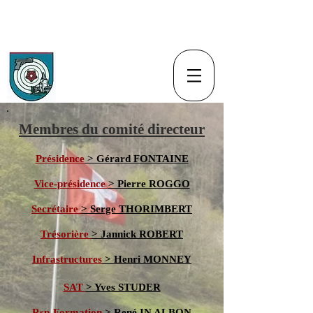
Société de tir au pistolet
d'Estavayer-le-Lac et
environs
Membres du comité directeur
Présidence
> Gérard FONTAINE
Vice-présidence
> Pierre ROGGO
Secrétaire
> Serge THORIMBERT
Trésorière
> Jannick ROBERT
Infrastructures
> Henri MONNEY
SAT
> Yves STUDER
Rsp-Formation
> René IN ALBON